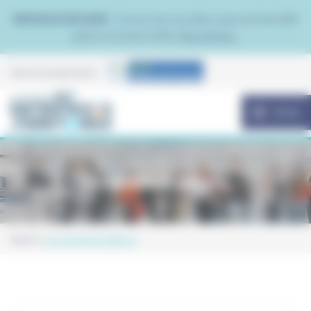
Panneau de gestion des cookies
NOUVEAU EN 2026 :
Trouvez de nouvelles opportunités B2B
grâce à Contacto B2B.
Plus d'infos >
Avec le soutien de la
MENU
Les anciennes éditions
Home
Les anciennes éditions