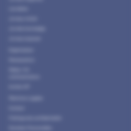
Les dates
Je veux visiter
Je crée mon badge
Je veux exposer
Organisateur
Restauration
Média / Kit
communication
Invités VIP
Mentions Legales
Contact
Politique de confidentialité
Données Personnelles