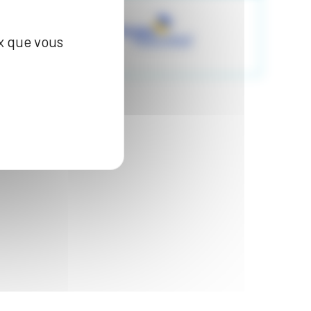
ux que vous