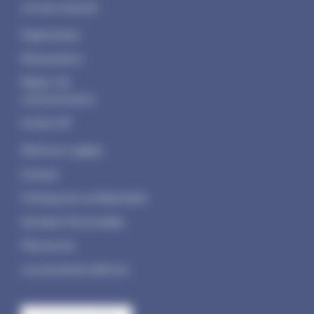
Je veux exposer
Organisateur
Restauration
Média / Kit
communication
Invités VIP
Mentions Legales
Contact
Politique de confidentialité
Données Personnelles
Plan du site
Les anciennes éditions