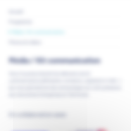
Accueil
Programme
Média / Kit communication
Photos & vidéos
Média / Kit communication
Vous trouverez bientôt les éléments du kit
communication (affichette, invitation, signature e-mail...)
qui vous permettront de communiquer sur votre présence
aux rencontres Entreprises et Territoires.
En collaboration avec