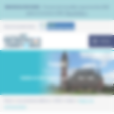
Panneau de gestion des cookies
NOUVEAU EN 2026 :
Trouvez de nouvelles opportunités B2B
grâce à Contacto B2B.
Plus d'infos >
Avec le soutien de la
MENU
Calais
Forum Gambetta
MARDI 20 SEPTEMBRE 2022
10h - 16h
Home
Les anciennes éditions
2022
Calais
Média / Kit
communication