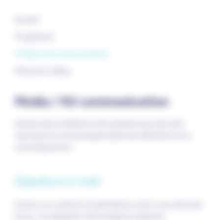
Accueil
Programme
Média / Kit communication
Photos et vidéos
Média / Kit communication
Donnez de la visibilité à votre présence lors de cette
rencontre en communiquant grâce aux éléments mis à
votre disposition.
Signature e-mail
Invitez vos contacts et partenaires à venir vous retrouver
le jour J en adoptant cette image en signature.