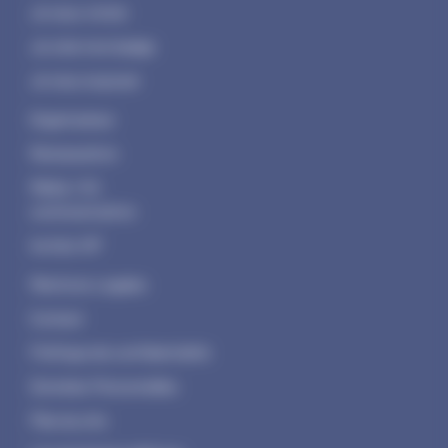
Je veux visiter
Je crée mon badge
Je veux exposer
Organisateur
Restauration
Média / Kit
communication
Invités VIP
Mentions Legales
Contact
Politique de confidentialité
Données Personnelles
Plan du site