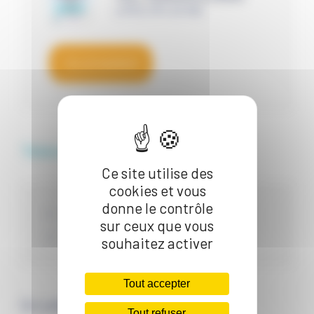
(JPEG, 874,40 KB)
TÉLÉCHARGER
Téléchargements
Ce site utilise des
cookies et vous
donne le contrôle
Affichette A3
sur ceux que vous
Invitation
souhaitez activer
Tout accepter
En collaboration avec
Tout refuser