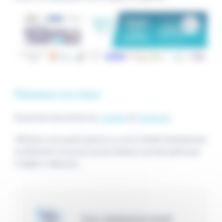
Réseaux sociaux
Suivez les rencontres sur
Linkedin
et
Facebook
.
Affichez votre participation ou votre intérêt à l'événement
en illustrant vos posts sur les réseaux sociaux grâce aux
images ci-dessous :
Post - Facebook & Linkedin