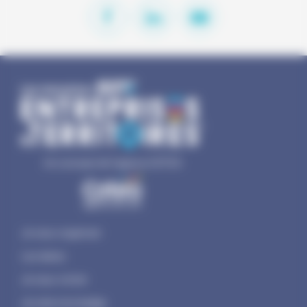
Un concept de l'agence COTEO
Je veux organiser
Les dates
Je veux visiter
Je crée mon badge