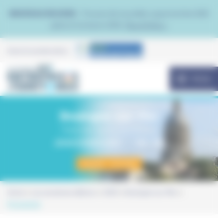
Panneau de gestion des cookies
NOUVEAU EN 2026 :
Trouvez de nouvelles opportunités B2B
grâce à Contacto B2B.
Plus d'infos >
Avec le soutien de la
MENU
Boulogne-sur-Mer
Palais des Sports Damrémont
JEUDI 9 MARS 2023
10h - 16h
Stands : complet
Home
Les anciennes éditions
2023
Boulogne-sur-Mer
Programme