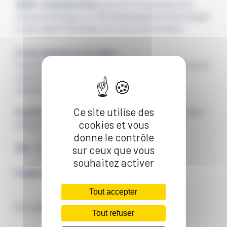
11h45 : Cocktail offert
par la CCI Littoral Hauts-de-
France et Boulogne-sur-Mer Développement Côte d'Opale
et son collectif Boulogne-sur-mer, la mer en direct
Fin de matinée sur le salon
:
Nombreux moments de convivialité sur les stands avec la
présence de donneurs d'ordre du territoire et de
représentants de collectivités.
Ce site utilise des
À partir de 12h30, 2 types de restauration,
sur place :
cookies et vous
plateau-repas au bar ou Repas Premium
donne le contrôle
16h :
Fin des rencontres
sur ceux que vous
souhaitez activer
À gagner :
6 bouteilles de Champagne.
Tout accepter
En collaboration avec
Tout refuser