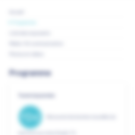
Accueil
Programme
Liste des exposants
Média / Kit communication
Photos et vidéos
Programme
Toute la journée
Découvrez les bonnes nouvelles du
territoire sur notre Studio TV.