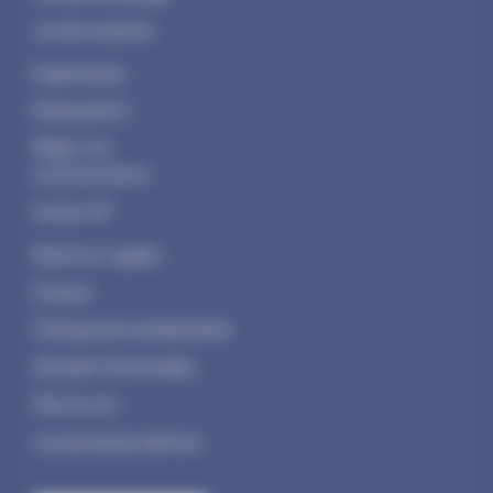
Je veux exposer
Organisateur
Restauration
Média / Kit
communication
Invités VIP
Mentions Legales
Contact
Politique de confidentialité
Données Personnelles
Plan du site
Les anciennes éditions