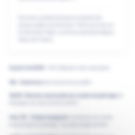
Envie de connaître les besoins d’achat des
acteurs publics du territoire ? Retrouvez-les sur
le Hub Achat Public, à côté du stand de la Région
Hauts-de-France.
À partir de 9h30 :
Petit déjeuner inter-exposants
10h : Ouverture
de la rencontre au public
10h30: Réunion mensuelle du comité de pilotage
de
Boulogne-sur-mer, la mer en direct
Vers 11h : Temps inaugural
en présence du monde
économique et politique. Tour des emplacements