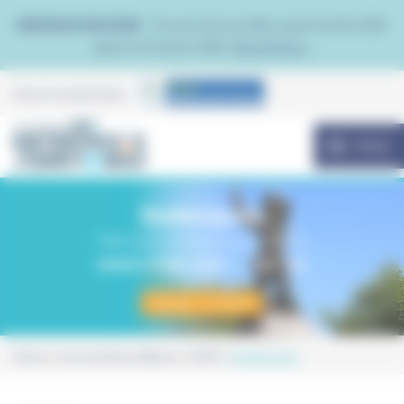
Panneau de gestion des cookies
NOUVEAU EN 2026 :
Trouvez de nouvelles opportunités B2B
grâce à Contacto B2B.
Plus d'infos >
Avec le soutien de la
MENU
Dunkerquois
Palais du Littoral de Grande-Synthe
MARDI 4 AVRIL 2023
10h - 16h
Stands : complet
Home
Les anciennes éditions
2023
Dunkerquois