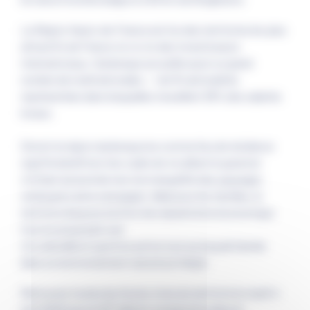
La Région Hauts-de-France est l’un des territoires les plus
attractifs de France vis-à-vis des investisseurs
internationaux. Dunkerque accueille aussi un grand
nombre de multinationales : + de 15 nationalités
représentées dans lesquelles travaillent 38% des salariés
locaux.
Choisir la région dunkerquoise comme lieu de résidence
signifie bénéficier d’un cadre de vie alliant le grand air
vivifiant du bord de mer à la tranquillité des paysages
verdoyants de la campagne. Idéal pour les familles, le
territoire dispose à la fois d’un dynamisme économique
tout en proposant une
vie culturelle et sportive active tout au long de l’année
dans un environnement naturel privilégié.
Retrouvez toutes les forces vives du territoire le mardi 4
e
avril 2023 pour la 10
édition consécutive dans le