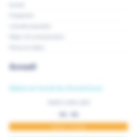
Accueil
Programme
Liste des exposants
Média / Kit communication
Photos et vidéos
Accueil
Dates et horaires d'ouverture
MARDI 4 AVRIL 2023
10h - 16h
Stands : complet