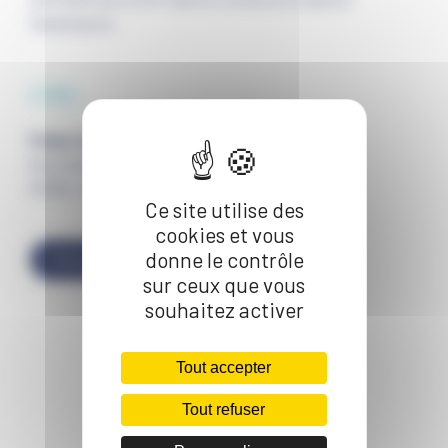
Dunkerquois.
Lieu
Palais du Littoral de Grande-Synthe
Rue Charles Garnier
59760 - Grande-Synthe
Ce site utilise des
cookies et vous
donne le contrôle
TRACER UN ITINÉRAIRE
sur ceux que vous
souhaitez activer
Tout accepter
Tout refuser