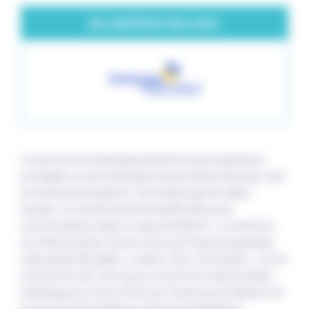
EN COOPÉRATION AVEC
Le territoire de Dunkerque bénéficie d’une localisation
privilégiée, au sein de l’espace le plus dense d’Europe, tant
en termes de population, de richesse que de valeur
ajoutée. Un marché potentiel de 80 millions de
consommateurs dans un rayon de 350 km ! Le territoire
est effectivement situé à moins de 3 heures de grandes
métropoles (Bruxelles, Londres, Paris, Rotterdam…) et 40
minutes de Lille. C’est aussi un territoire transfrontalier :
Dunkerque est situé à 40 km du Tunnel sous la Manche, 25
km de la frontière belge et à 50 km de l’Angleterre.