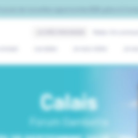
rouvez de nouvelles opportunités B2B grâce à Cont
JE CRÉE MON BADGE
Média / Kit commun
concept
Les dates
Je veux visiter
Je ve
Calais
Forum Gambetta