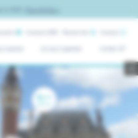
acto B2B.
Plus d'infos >
ication
Contacto B2B
Rechercher
Contact
ux exposer
Je veux organiser
Invités VIP
14
ème
édition