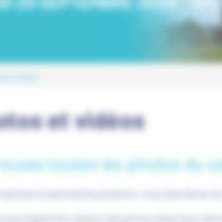
DI 25 SEPTEMBRE 2025
10h 
s et vidéos
otos et vidéos
ouvez toutes les photos du s
reprises et partenaires présents, vous êtes libres de
uvez également obtenir des photos dans leurs dime