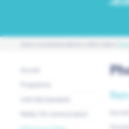
JEU
Home
Les anciennes éditions
2025
Calais
Photo
Ph
Accueil
Programme
Retr
Liste des exposants
Aux ent
Média / Kit communication
Vous po
Photos et vidéos