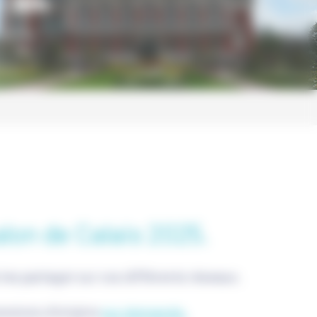
- 16h
alon de Calais 2025.
 les partager sur vos différents réseaux.
nsions d'origine
sur demande.