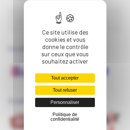
Invitation
Ce site utilise des
cookies et vous
donne le contrôle
En collaboration avec
sur ceux que vous
souhaitez activer
Tout accepter
Tout refuser
En partenariat avec
Personnaliser
Politique de
confidentialité