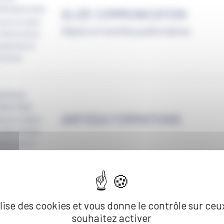
ALIZE COMMUNICATION
Objets et textiles publicitaires
ANFISSA FORMATIONS
ilise des cookies et vous donne le contrôle sur ce
AUTOMOBILE CLUB NORD DE 
souhaitez activer