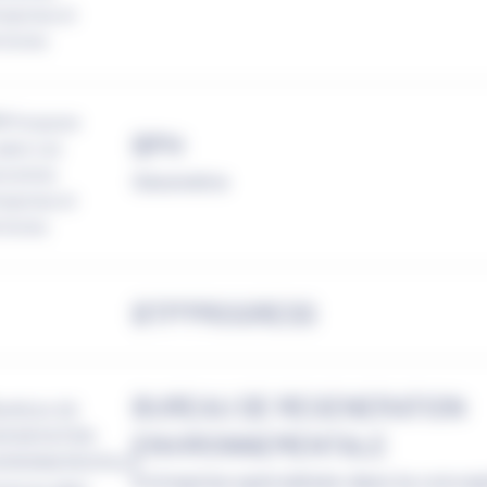
BPH
Géomètre
BTP'PROGRESS
BUREAU DE REGENERATION
ENVIRONNEMENTALE
Entreprise spécialisée dans la concep