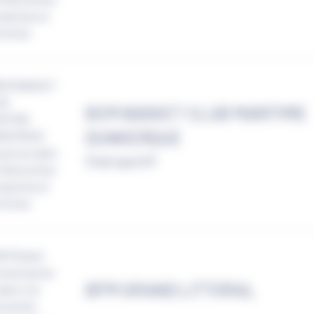
BCM BASKET CLUB MARITIME
DUNKERQUE
Club sportif
BFM GRAND LITTORAL