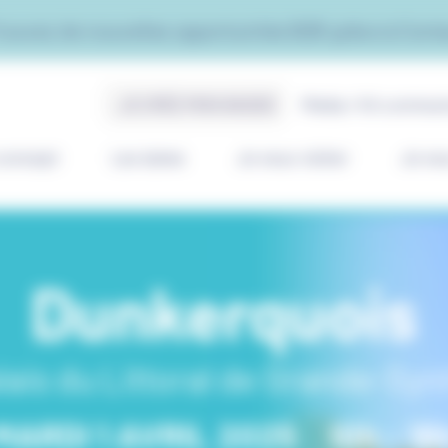
rouvez de nouvelles opportunités B2B grâce à Cont
JE CRÉE MON BADGE
Média / Kit commun
concept
Les dates
Je veux visiter
Je ve
Dunkerquois
lais du Littoral de Grande-Syn
MARDI 1 AVRIL 2025
10h - 16