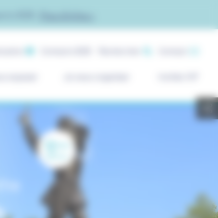
acto B2B.
Plus d'infos >
ication
Contacto B2B
Rechercher
Contact
ux exposer
Je veux organiser
Invités VIP
12
ème
édition
the
h