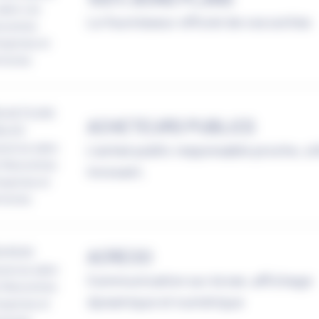
Le fournisseur officiel de vos sorties
ACHETEURS PUBLICS
L’achat public responsable proche, uti
innovant.
ACREOO
Communication sur écran, affichage
dynamique et numérique