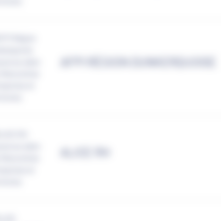
AFPI RÉGION DUNKERQUOISE
ALICE RH