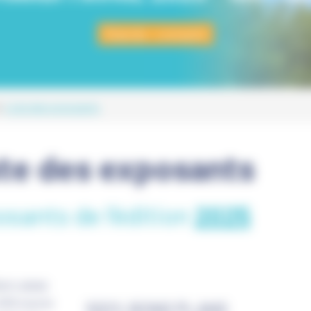
Stands : complet
Liste des exposants
ste des exposants
sants de l'édition
2025
100% BONS PLANS