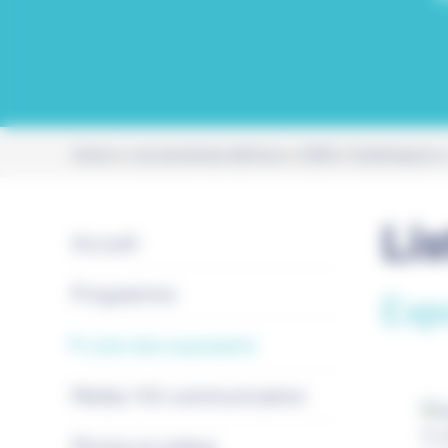
Home
Les anciennes éditions
2025
Dunkerquois
Li
Accueil
Programme
Expo
Liste des exposants
Média / Kit communication
Photos et vidéos