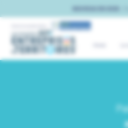
Panneau de gestion des cookies
NOUVEAU EN 2026 :
T
Avec le soutien de la
Home
Le 
Pa