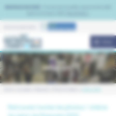
Panneau de gestion des cookies
NOUVEAU EN 2026 :
Trouvez de nouvelles opportunités B2B
grâce à Contacto B2B.
Plus d'infos >
Avec le soutien de la
MENU
Edition 2022
Home
Les dates
Beauvais
Photos et vidéos
Edition 2022
Retrouvez toutes les photos / vidéos
du salon de Beauvais 2022.