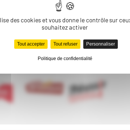
llaboration avec
ilise des cookies et vous donne le contrôle sur ce
souhaitez activer
Tout accepter
Tout refuser
Personnaliser
Politique de confidentialité
rtenariat avec