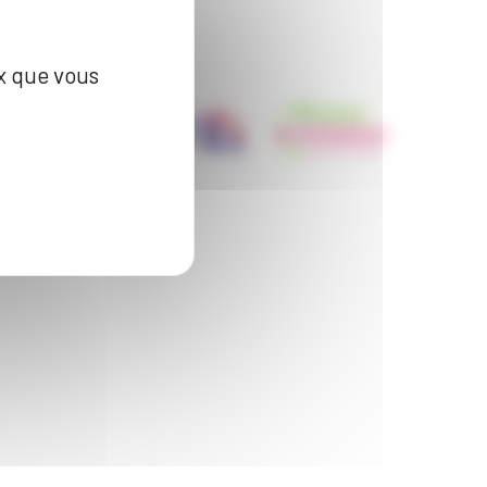
ux que vous