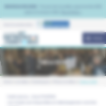
Panneau de gestion des cookies
NOUVEAU EN 2026 :
Trouvez de nouvelles opportunités B2B
grâce à Contacto B2B.
Plus d'infos >
Avec le soutien de la
MENU
Edition 2026
Home
Les dates
Dunkerquois
Photos et vidéos
Edition 2026
Crédit photos : Anna FOURDIN.
Les visuels sont disponibles en téléchargement via le lien