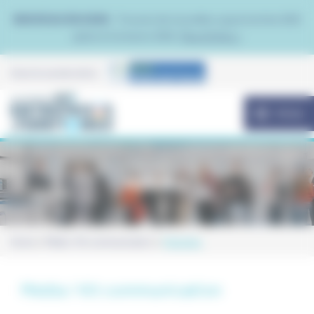
Panneau de gestion des cookies
NOUVEAU EN 2026 :
Trouvez de nouvelles opportunités B2B
grâce à Contacto B2B.
Plus d'infos >
Avec le soutien de la
MENU
Multivilles
Home
Média / Kit communication
Multivilles
Média / Kit communication