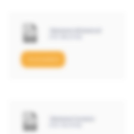
Télécharger l'affichette A3
(PDF, 884,61 KB)
TÉLÉCHARGER
Télécharger l'invitation
(PDF, 519,79 KB)