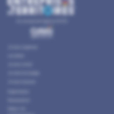
Un concept de l'agence COTEO
Je veux organiser
Les dates
Je veux visiter
Je crée mon badge
Je veux exposer
Organisateur
Restauration
Média / Kit