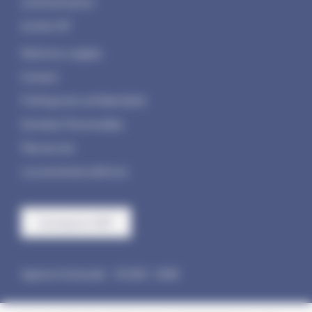
communication
Invités VIP
Mentions Legales
Contact
Politique de confidentialité
Données Personnelles
Plan du site
Les anciennes éditions
Contacto HDF
Agence Coteoweb
© 2021 - 2026