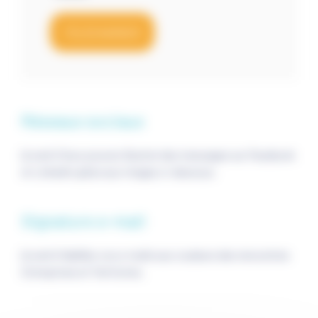
TÉLÉCHARGER
Réseaux sociaux
(à venir) Vous pouvez illustrer des messages sur Facebook
et Linkedin grâce aux images ci-dessous.
Signature e-mail
(à venir) Habillez vos e-mails aux couleurs des rencontres
Entreprises et Territoires.