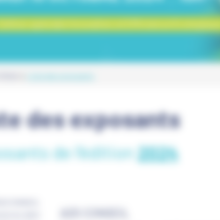
Edition spéciale Innovation et Efficience Ecologiqu
t-Omer
Liste des exposants
ste des exposants
sants de l'édition
2024
A2S CONSEIL