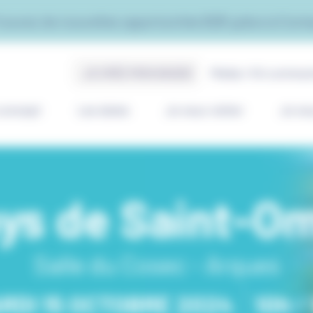
rouvez de nouvelles opportunités B2B grâce à Cont
JE CRÉE MON BADGE
Média / Kit commun
concept
Les dates
Je veux visiter
Je ve
ys de Saint-O
Salle du Cosec - Arques
RDI 15 OCTOBRE 2024
10h -