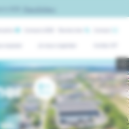
acto B2B.
Plus d'infos >
ication
Contacto B2B
Rechercher
Contact
ux exposer
Je veux organiser
Invités VIP
mer
8
ème
édition
 16h