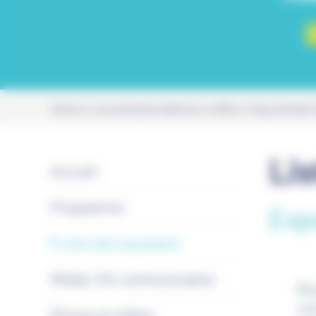
Home
Les anciennes éditions
2024
Pays de Sain
Li
Accueil
Programme
Expo
Liste des exposants
Média / Kit communication
Photos et vidéos