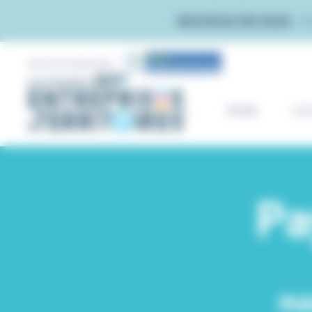
Panneau de gestion des cookies
NOUVEAU EN 2026 :
T
Avec le soutien de la
Home
Le 
Pa
MA