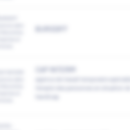
BURODIFF
CAP INTERIM
agence de travail temporaire spécial
l’emploi des personnes en situation d
handicap