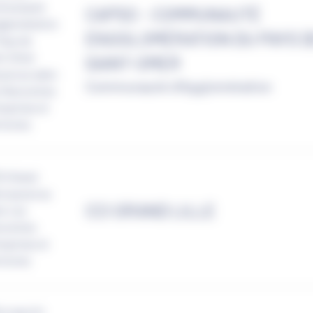
CAPSO - COMMUNAUTÉ
D'AGGLOMÉRATION DU PAYS 
SAINT-OMER
Communauté d'Agglomération
CCI GRAND LILLE