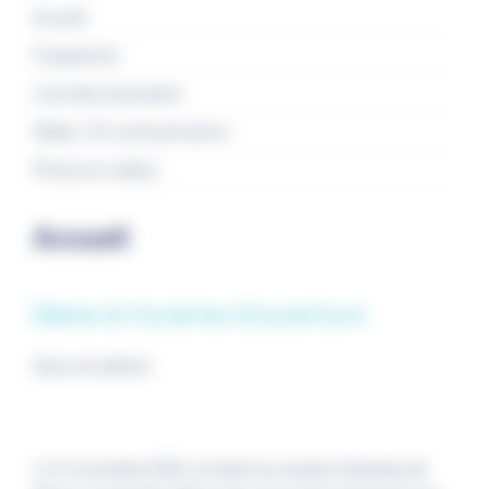
Accueil
Programme
Liste des exposants
Média / Kit communication
Photos et vidéos
Accueil
Dates et horaires d'ouverture
Date non définie
Le 14 novembre 2019, se tenait au caveau Castelnau de