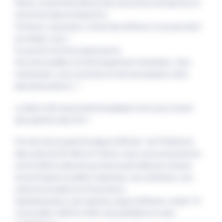
Reims, la première édition des rencontres entreprises et
territoires dans le Grand Est.
Visiteurs, exposants, climat des affaires, le succès était
au rendez-vous !
Et puis le Covid est passé par là.
Ces retrouvailles ont été longuement attendues, mais
maintenant, nous sommes en train de préparer cette
deuxième édition ! !
La date a été repoussée de quelques mois pour revenir
plus grand et plus fort !
Fort de notre expertise depuis 2012 de + de 70 éditions
dans près de 20 villes en France, nous vous proposerons
une 2e édition aboutie qui fera la part belle aux acteurs
économiques et publics régionaux, aux acheteurs, aux
solutions locales et à l'innovation .
Speed business, job meeting, repas d'affaires, studio TV,
convivialité, l'édition 2024 sera pétillante et sans