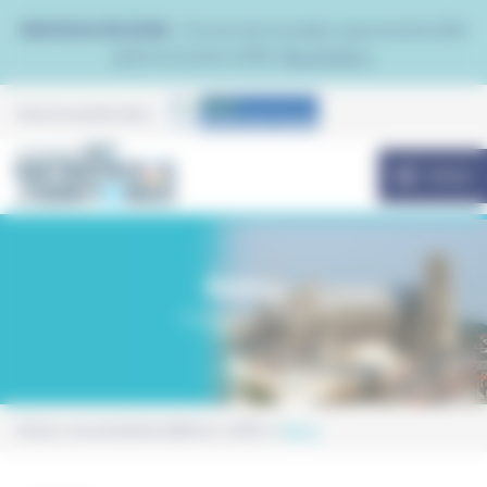
Panneau de gestion des cookies
NOUVEAU EN 2026 :
Trouvez de nouvelles opportunités B2B
grâce à Contacto B2B.
Plus d'infos >
Avec le soutien de la
MENU
Reims
Caveau Castelnau
Home
Les anciennes éditions
2024
Reims