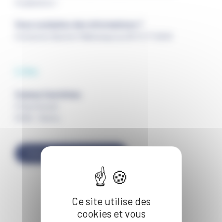
modération !
Vous souhaitez des informations ?
Contactez Bastien Malbranque au 06 72 77 28 63
Lieu
Caveau Castelnau
5 Rue Gosset
51100 - Reims
TRACER UN ITINÉRAIRE
Ce site utilise des
cookies et vous