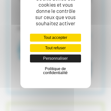
cookies et vous
donne le contrôle
Le programme des ateliers :
sur ceux que vous
souhaitez activer
Tout accepter
Tout refuser
Personnaliser
Politique de
confidentialité